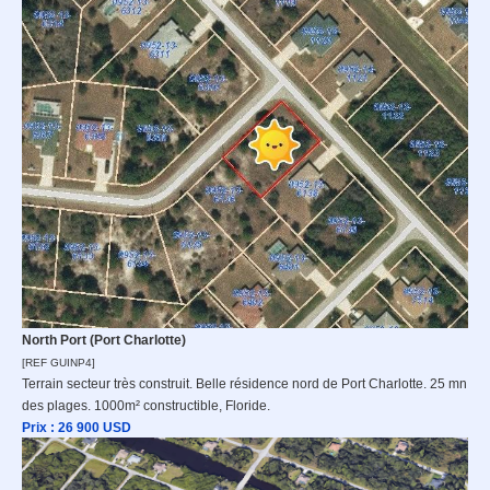
North Port (Port Charlotte)
[REF GUINP4]
Terrain secteur très construit. Belle résidence nord de Port Charlotte. 25 mn
des plages. 1000m² constructible, Floride.
Prix : 26
9
00 USD