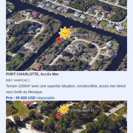
PORT CHARLOTTE, Accès Mer
[REF VANPCH2 ]
Terrain 1000m² avec une superbe situation, constructible, acces mer direct
vers Golfe du Mexique.
Prix : 95 000
USD
n
égociable