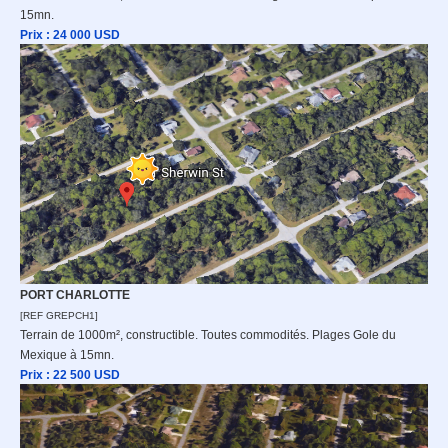
15mn.
Prix : 24 000
USD
PORT CHARLOTTE
[REF GREPCH1]
Terrain de 1000m², constructible. Toutes commodités. Plages Gole du
Mexique à 15mn.
Prix : 22 500
USD