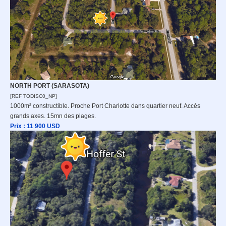
NORTH PORT (SARASOTA)
[REF TODISC0_NP]
1000m² constructible. Proche Port Charlotte dans quartier neuf. Accès
grands axes. 15mn des plages.
Prix : 11 9
00 USD