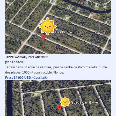
TIPPE CANOE, Port Charlotte
[REF PERPCH]
Terrain dans un écrin de verdure, proche centre de Port Charlotte. 10mn
des plages. 1000m² constructible, Floride.
Prix : 14 9
00 USD
n
égociable