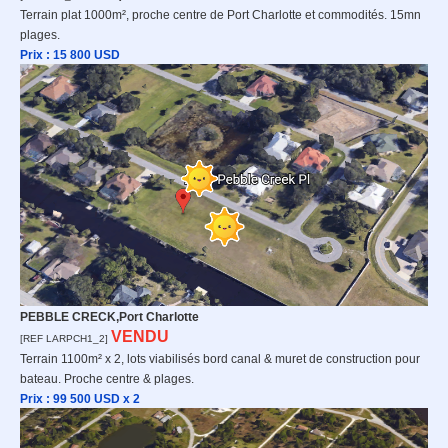
Terrain plat 1000m², proche centre de Port Charlotte et commodités. 15mn
plages.
Prix : 15 800 USD
PEBBLE CRECK,Port Charlotte
VENDU
[REF LARPCH1_2]
Terrain 1100m² x 2, lots viabilisés bord canal & muret de construction pour
bateau. Proche centre & plages.
Prix : 99 500 USD x
2