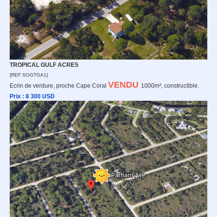
TROPICAL GULF ACRES
[REF SOGTGA1]
VENDU
Ecrin de verdure, proche Cape Coral
1000m², constructible.
Prix : 8 3
00 USD