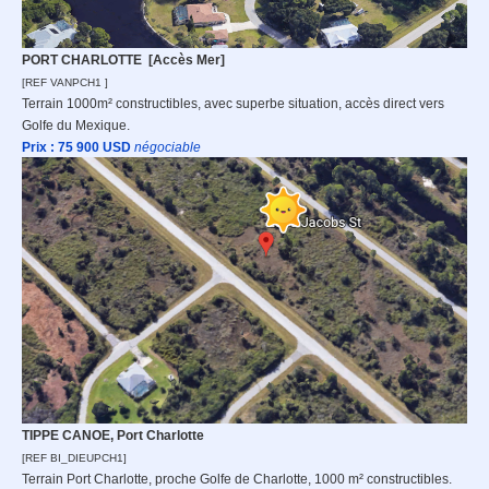
PORT CHARLOTTE [Accès Mer]
[REF VANPCH1 ]
Terrain 1000m² constructibles, avec superbe situation, accès direct vers
Golfe du Mexique.
Prix : 75 900
USD
n
égociable
TIPPE CANOE, Port Charlotte
[REF BI_DIEUPCH1]
Terrain Port Charlotte, proche Golfe de Charlotte, 1000 m² constructibles.