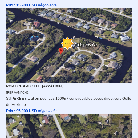
Prix : 15 900
USD
n
égociable
PORT CHARLOTTE
[Accès Mer]
[REF VANPCH2 ]
SUPERBE situation pour ces 1000m² constructibles acces direct vers Golfe
du Mexique.
Prix : 95 000
USD
n
égociable