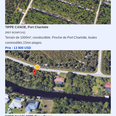
TIPPE CANOE, Port Charlotte
[REF BONPCH2]
Terrain de 1000m², constructible. Proche de Port Charlotte, toutes
commodités.15mn plages.
Prix : 13 900
USD