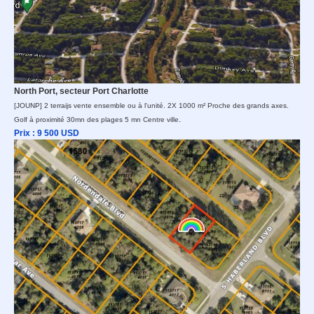
North Port, secteur Port Charlotte
[JOUNP] 2 terraijs vente ensemble ou à l'unité. 2X 1000 m² Proche des grands axes.
.
Golf à proximité 30mn des plages 5 mn Centre ville
Prix : 9 500
USD