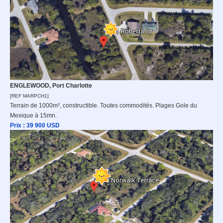
ENGLEWOOD, Port Charlotte
[REF MARPCH1]
Terrain de 1000m², constructible. Toutes commodités. Plages Gole du
Mexique à 15mn.
Prix : 39 900
USD