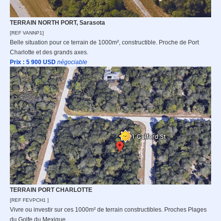
TERRAIN NORTH PORT, Sarasota
[REF VANNP1]
Belle situation pour ce terrain de 1000m², constructible. Proche de Port
Charlotte et des grands axes.
Prix : 5 9
00 USD
n
égociable
TERRAIN PORT CHARLOTTE
[REF FEVPCH1 ]
Vivre ou investir sur ces 1000m² de terrain constructibles. Proches Plages
du Golfe du Mexique.