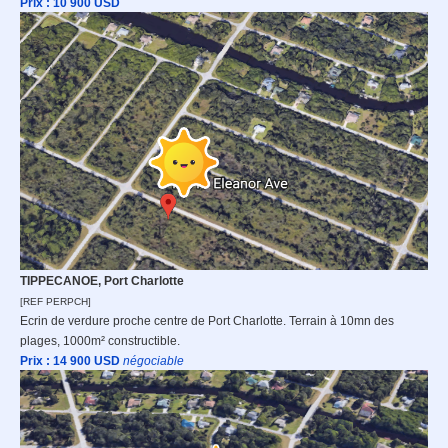
Prix : 10 9
00 USD
TIPPECANOE, Port Charlotte
[REF PERPCH]
Ecrin de verdure proche centre de Port Charlotte. Terrain à 10mn des
plages, 1000m² constructible.
Prix : 14 9
00 USD
n
égociable