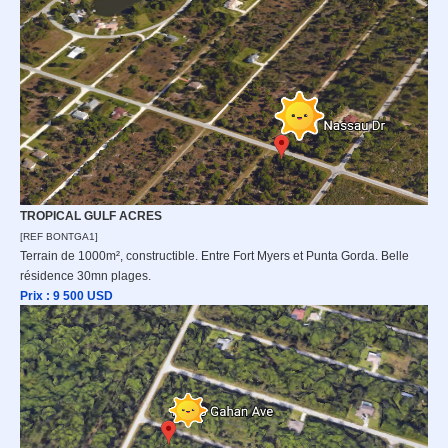
TROPICAL GULF ACRES
[REF BONTGA1]
Terrain de 1000m², constructible. Entre Fort Myers et Punta Gorda. Belle
résidence 30mn plages.
Prix : 9 500
USD