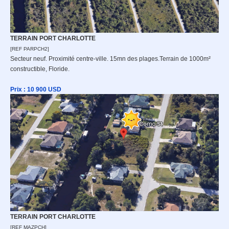
TERRAIN PORT CHARLOTTE
[REF PARPCH2]
Secteur neuf. Proximité centre-ville. 15mn des plages.Terrain de 1000m²
constructible, Floride.
Prix : 10 9
00 USD
TERRAIN PORT CHARLOTTE
[REF MAZPCH]