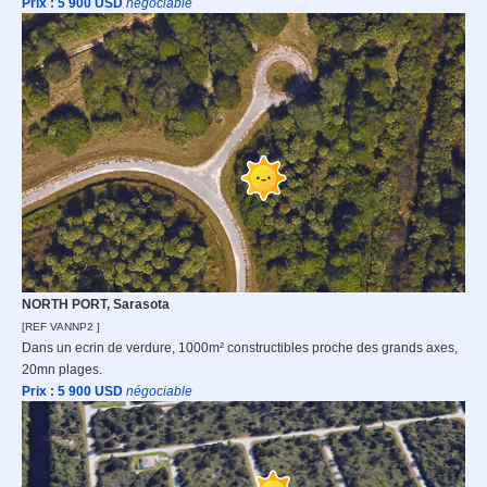
Prix : 5 9
00 USD
n
égociable
NORTH PORT, Sarasota
[REF VANNP2 ]
Dans un ecrin de verdure, 1000m² constructibles proche des grands axes,
20mn plages.
Prix : 5 900
USD
n
égociable