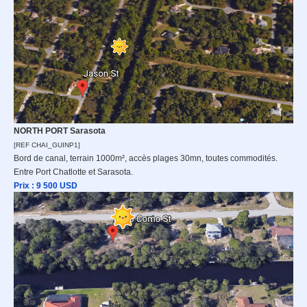
NORTH PORT Sarasota
[REF CHAI_GUINP1]
Bord de canal, terrain 1000m², accès plages 30mn, toutes commodités.
Entre Port Chatlotte et Sarasota.
Prix : 9 500 USD