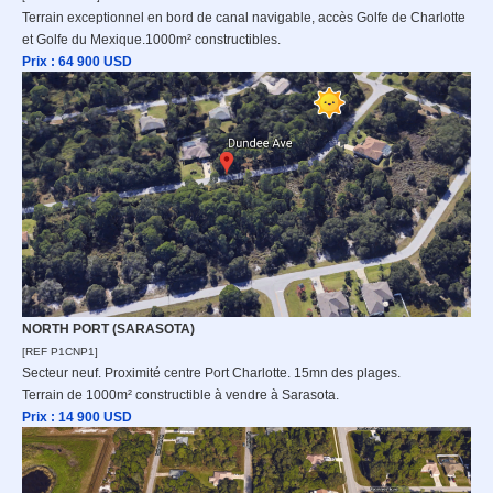
Terrain exceptionnel en bord de canal navigable, accès Golfe de Charlotte
et Golfe du Mexique.1000m² constructibles.
Prix : 64 9
00 USD
NORTH PORT (SARASOTA)
[REF P1CNP1]
Secteur neuf. Proximité centre Port Charlotte. 15mn des plages.
Terrain de 1000m² constructible à vendre à Sarasota.
Prix : 14 9
00 USD