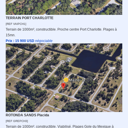
TERRAIN PORT CHARLOTTE
[REF VAIPCH1]
Terrain de 1000m², constructible. Proche centre Port Charlotte. Plages à
15mn.
Prix : 15 900
USD
n
égociable
ROTONDA SANDS Placida
[REF GREPCH3]
Terrain de 1000m², constructible. Viabilisé. Plages Gole du Mexique à