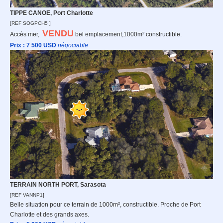
TIPPE CANOE, Port Charlotte
[REF SOGPCH5 ]
VENDU
Accès mer,
bel emplacement,1000m² constructible.
Prix : 7 500
USD
n
égociable
TERRAIN NORTH PORT, Sarasota
[REF VANNP1]
Belle situation pour ce terrain de 1000m², constructible. Proche de Port
Charlotte et des grands axes.