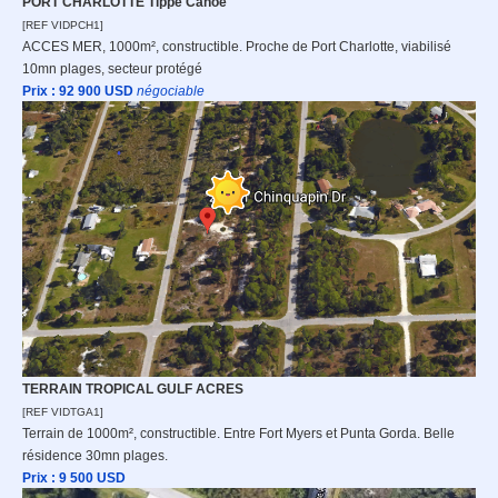
PORT CHARLOTTE Tippe Canoe
[REF VIDPCH1]
ACCES MER, 1000m², constructible. Proche de Port Charlotte, viabilisé
10mn plages, secteur protégé
Prix : 92 900
USD
n
égociable
TERRAIN TROPICAL GULF ACRES
[REF VIDTGA1]
Terrain de 1000m², constructible. Entre Fort Myers et Punta Gorda. Belle
résidence 30mn plages.
Prix : 9 500
USD