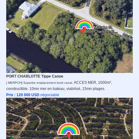
PORT CHARLOTTE Tippe Canoe
ACCES MER, 1000m²,
[ MERPCH] Superbe emplacement bord canal,
constructible. 10mn mer en bateau, viabilisé,
15mn plages.
Prix : 120 000
USD
n
égociable