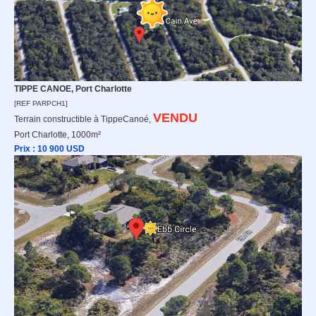
TIPPE CANOE, Port Charlotte
[REF PARPCH1]
VENDU
Terrain constructible à TippeCanoé,
Port Charlotte, 1000m²
Prix : 10 9
00 USD