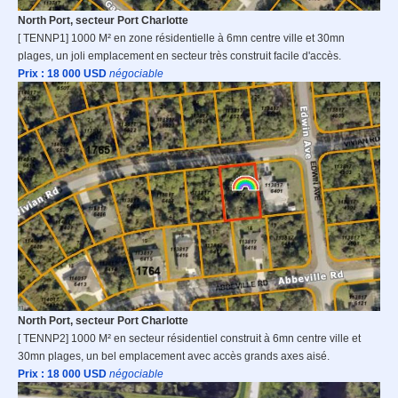
North Port, secteur Port Charlotte
[ TENNP1] 1000 M² en zone résidentielle à 6mn centre ville et 30mn
plages, un joli emplacement en secteur très construit facile d'accès.
Prix : 18 000
USD
n
égociable
North Port, secteur Port Charlotte
[ TENNP2] 1000 M² en secteur résidentiel construit à 6mn centre ville et
30mn plages, un bel emplacement avec accès grands axes aisé.
Prix : 18 000
USD
n
égociable