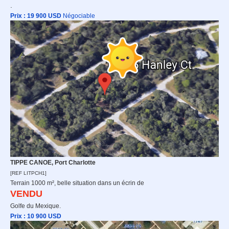
.
Prix : 19 9
00 USD
Négociable
TIPPE CANOE, Port Charlotte
[REF LITPCH1]
Terrain 1000 m², belle situation dans un écrin de
VENDU
Golfe du Mexique.
Prix : 10 9
00 USD