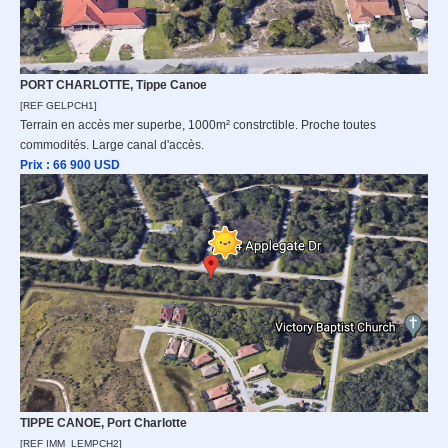
PORT CHARLOTTE, Tippe Canoe
[REF GELPCH1]
Terrain en accès mer superbe, 1000m² constrctible. Proche toutes
commodités. Large canal d'accès.
Prix : 66 900
USD
TIPPE CANOE, Port Charlotte
[REF IMM_LEMPCH2]