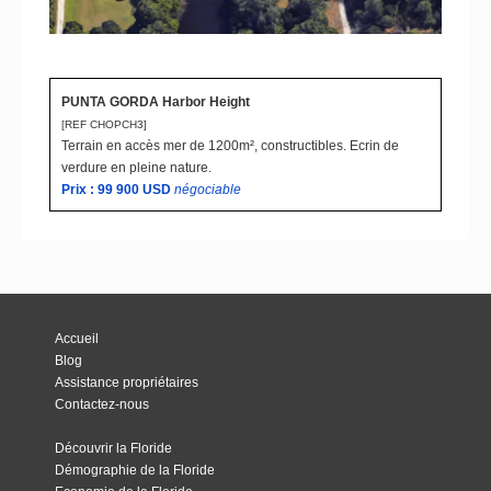
PUNTA GORDA Harbor Height
[REF CHOPCH3
]
Terrain en accès mer de 1200m², constructibles. Ecrin de
verdure en pleine nature.
Prix : 99 900
USD
n
égociable
Accueil
Blog
Assistance propriétaires
Contactez-nous
Découvrir la Floride
Démographie de la Floride