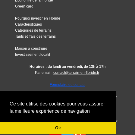
Economie de la Floride
Green card
Pourquoi investir en Floride
Caractéristiques
Catégories de terrains
Tarifs et frais des terrains
Maison à construire
Investissement locatif
Horaires :
d
u lundi au vendredi, de 13h à 17h
Par email :
contact@terrain-en-floride.fr
Formulaire de contact
TERRAIN EN FLORIDE 2024 - Investir en Floride depuis la France -
Ce site utilise des cookies pour vous assurer
T
errains et villas en Floride USA -
Copyright COLIBRY-
LANDFORSALE-TRANSATLANTIQUE ASSISTANCE
la meilleure expérience de navigation
Tous les documents et photos sont la propriété exclusive de
LANDFORSALE. Toute reproduction totale ou partielle sans accord écrit
préalable est strictement interdite, et sera systématiquement poursuivie.
Ok